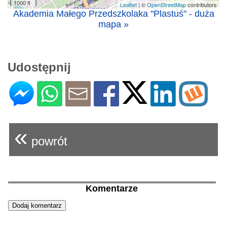
1000 ft
Leaflet
| ©
OpenStreetMap
contributors
Akademia Małego Przedszkolaka "Plastuś" - duża
mapa »
Udostępnij
«
powrót
Komentarze