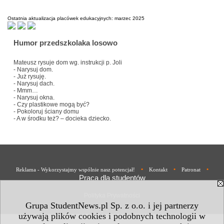
Ostatnia aktualizacja placówek edukacyjnych: marzec 2025
Humor przedszkolaka losowo
Mateusz rysuje dom wg. instrukcji p. Joli
- Narysuj dom.
- Już rysuję.
- Narysuj dach.
- Mmm…
- Narysuj okna.
- Czy plastikowe mogą być?
- Pokoloruj ściany domu
- A w środku też? – docieka dziecko.
•
•
•
Reklama - Wykorzystajmy wspólnie nasz potencjał!
Kontakt
Patronat
Praca dla studentów
Polityka Prywatności
Grupa StudentNews.pl Sp. z o.o. i jej partnerzy
używają plików cookies i podobnych technologii w