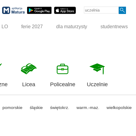
g LO
ferie 2027
dla maturzysty
studentnews
zne
Licea
Policealne
Uczelnie
pomorskie
śląskie
świętokrz.
warm.-maz.
wielkopolskie