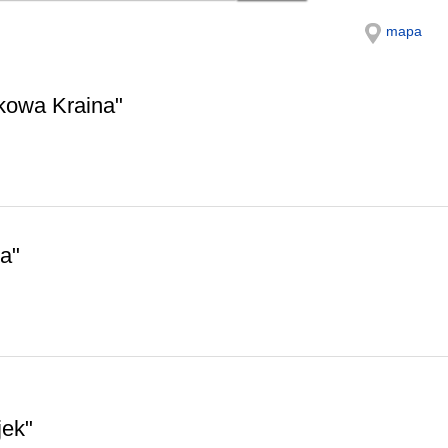
mapa
kowa Kraina"
a"
jek"