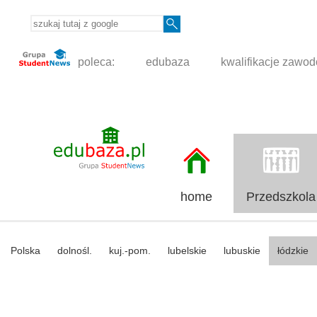
poleca:
edubaza
kwalifikacje zawo
home
Przedszkola
Polska
dolnośl.
kuj.-pom.
lubelskie
lubuskie
łódzkie