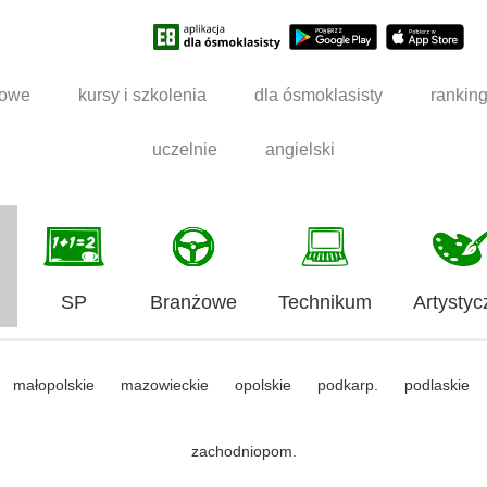
dowe
kursy i szkolenia
dla ósmoklasisty
rankin
uczelnie
angielski
SP
Branżowe
Technikum
Artystyc
małopolskie
mazowieckie
opolskie
podkarp.
podlaskie
zachodniopom.