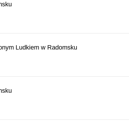
msku
elonym Ludkiem w Radomsku
msku