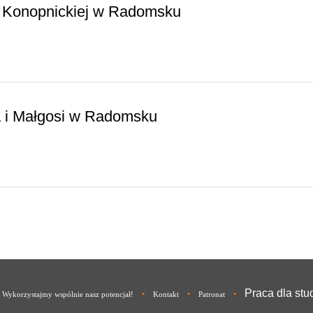
ii Konopnickiej w Radomsku
ia i Małgosi w Radomsku
Praca dla st
•
•
•
 Wykorzystajmy wspólnie nasz potencjał!
Kontakt
Patronat