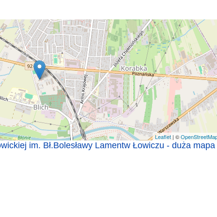
Leaflet
| ©
OpenStreetMa
owickiej im. Bł.Bolesławy Lamentw Łowiczu - duża mapa