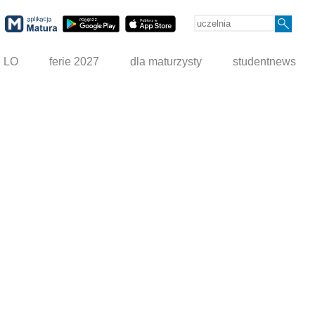
g LO
ferie 2027
dla maturzysty
studentnews