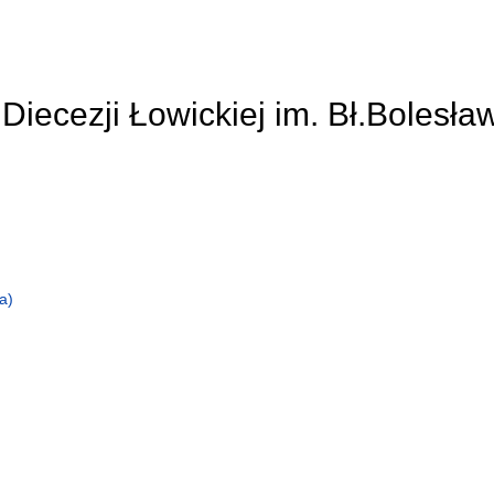
Diecezji Łowickiej im. Bł.Bolesła
a)