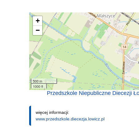
+
−
500 m
1000 ft
Przedszkole Niepubliczne Diecezji Ł
więcej informacji:
www.przedszkole.diecezja.lowicz.pl