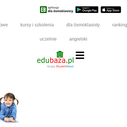
dowe
kursy i szkolenia
dla ósmoklasisty
rankin
uczelnie
angielski