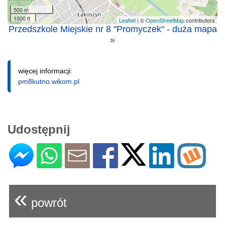
500 m
1000 ft
Leaflet
| ©
OpenStreetMap
contributors
Przedszkole Miejskie nr 8 "Promyczek" - duża mapa
»
więcej informacji:
pm8kutno.wikom.pl
Udostępnij
«
powrót