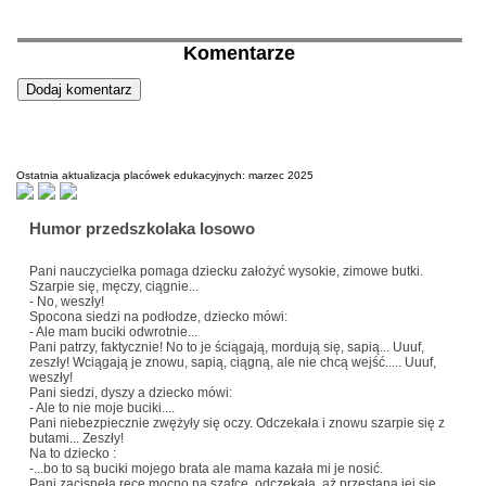
Komentarze
Ostatnia aktualizacja placówek edukacyjnych: marzec 2025
Humor przedszkolaka losowo
Pani nauczycielka pomaga dziecku założyć wysokie, zimowe butki.
Szarpie się, męczy, ciągnie...
- No, weszły!
Spocona siedzi na podłodze, dziecko mówi:
- Ale mam buciki odwrotnie...
Pani patrzy, faktycznie! No to je ściągają, mordują się, sapią... Uuuf,
zeszły! Wciągają je znowu, sapią, ciągną, ale nie chcą wejść..... Uuuf,
weszły!
Pani siedzi, dyszy a dziecko mówi:
- Ale to nie moje buciki....
Pani niebezpiecznie zwężyły się oczy. Odczekała i znowu szarpie się z
butami... Zeszły!
Na to dziecko :
-...bo to są buciki mojego brata ale mama kazała mi je nosić.
Pani zacisnęła ręce mocno na szafce, odczekała, aż przestaną jej się