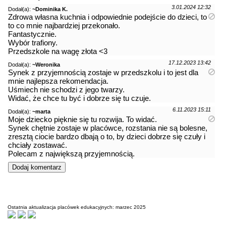
3.01.2024 12:32
Dodał(a):
~Dominika K.
Zdrowa własna kuchnia i odpowiednie podejście do dzieci, to
to co mnie najbardziej przekonało.
Fantastycznie.
Wybór trafiony.
Przedszkole na wagę złota <3
17.12.2023 13:42
Dodał(a):
~Weronika
Synek z przyjemnością zostaje w przedszkolu i to jest dla
mnie najlepsza rekomendacja.
Uśmiech nie schodzi z jego twarzy.
Widać, że chce tu być i dobrze się tu czuje.
6.11.2023 15:11
Dodał(a):
~marta
Moje dziecko pięknie się tu rozwija. To widać.
Synek chętnie zostaje w placówce, rozstania nie są bolesne,
zresztą ciocie bardzo dbają o to, by dzieci dobrze się czuły i
chciały zostawać.
Polecam z największą przyjemnością.
Ostatnia aktualizacja placówek edukacyjnych: marzec 2025