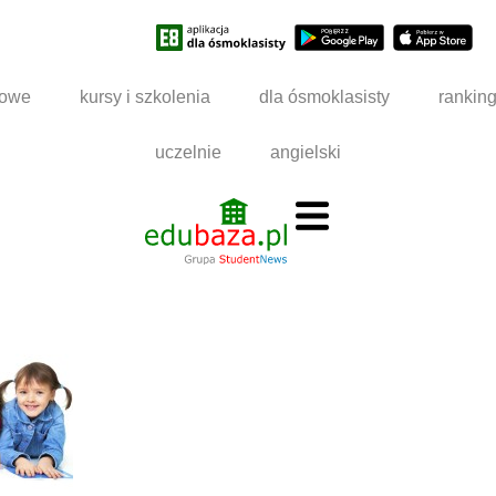
dowe
kursy i szkolenia
dla ósmoklasisty
rankin
uczelnie
angielski