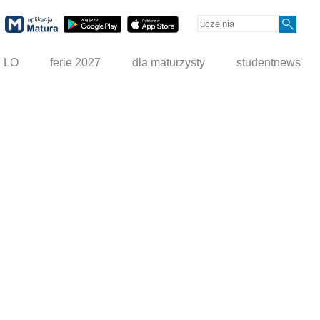
g LO
ferie 2027
dla maturzysty
studentnews