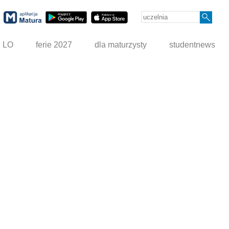
g LO
ferie 2027
dla maturzysty
studentnews