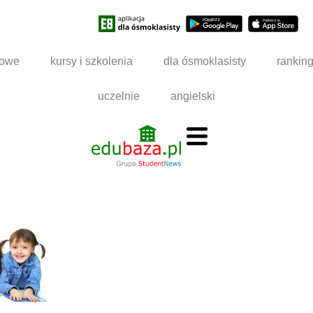
dowe
kursy i szkolenia
dla ósmoklasisty
rankin
uczelnie
angielski