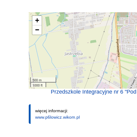
+
−
500 m
1000 ft
Przedszkole Integracyjne nr 6 "Po
więcej informacji:
www.p6lowicz.wikom.pl