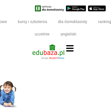
dowe
kursy i szkolenia
dla ósmoklasisty
rankin
uczelnie
angielski