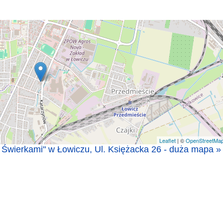
Leaflet
| ©
OpenStreetMa
d Świerkami" w Łowiczu, Ul. Księżacka 26 - duża mapa »