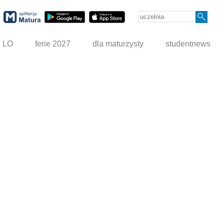
g LO
ferie 2027
dla maturzysty
studentnews